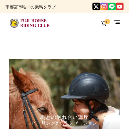
Skip
to
宇都宮市唯一の乗馬クラブ
the
content
0
馬との触れ合い講座
ヒーリング&リラクゼーション